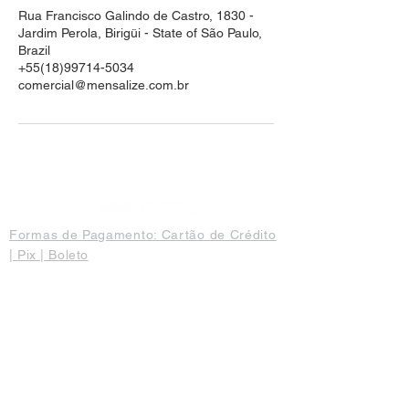
Rua Francisco Galindo de Castro, 1830 -
Jardim Perola, Birigüi - State of São Paulo,
Brazil
+55(18)99714-5034
comercial@mensalize.com.br
Formas de Pagamento: Cartão de Crédito
|
Pix | Boleto
SMART OFFICE NY TOWER
Mensalize Outsourcing LTDA
50.286.992
/0001-33
Araçatuba-SP
Av. Brasília, 2121 - Sala 1917 - Jd. Nova York
(18) 3519-4950
|
(18) 99714-5034