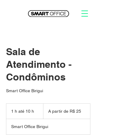
Sala de
Atendimento -
Condôminos
Smart Office Birigui
A
partir
1 h até 10 h
1
A partir de R$ 25
de
25
a
Reais
t
brasileiros
Smart Office Birigui
é
1